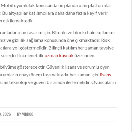
. Mobil uyumluluk konusunda ön planda olan platformlar
 Bu altyapılar katılımcılara daha daha fazla keyif verir
an etkilemektedir.
runludur plan tasarım için. Bitcoin ve blockchain kullanımı
r hız ve gizlilik sağlama konusunda öne çıkmaktadır. Risk
cılara yol göstermelidir. Bilinçli katılım her zaman tavsiye
 süreçleri incelenebilir
uzman kaynak
üzerinden.
büyüme gösterecektir. Güvenlik lisans ve sorumlu oyun
kurumların onayı önem taşımaktadır her zaman için.
lisans
şu an teknoloji ve güven bir arada ilerlemelidir. Oyuncuların
3, 2026
BY
VIBHOO