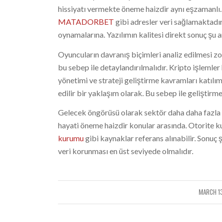
hissiyatı vermekte öneme haizdir aynı eşzamanlı
MATADORBET
gibi adresler veri sağlamaktadır.
oynamalarına. Yazılımın kalitesi direkt sonuç şu 
Oyuncuların davranış biçimleri analiz edilmesi zo
bu sebep ile detaylandırılmalıdır. Kripto işlemle
yönetimi ve strateji geliştirme kavramları katılım
edilir bir yaklaşım olarak. Bu sebep ile geliştirme
Gelecek öngörüsü olarak sektör daha daha fazla 
hayati öneme haizdir konular arasında. Otorite 
kurumu
gibi kaynaklar referans alınabilir. Sonuç 
veri korunması en üst seviyede olmalıdır.
MARCH 1
/