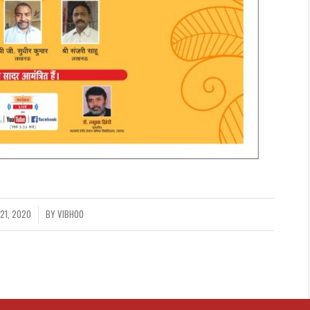
21, 2020
BY
VIBHOO